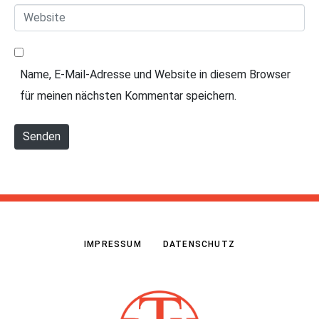
e
W
M
*
e
a
b
i
Name, E-Mail-Adresse und Website in diesem Browser
s
l
für meinen nächsten Kommentar speichern.
i
*
t
Senden
e
IMPRESSUM
DATENSCHUTZ