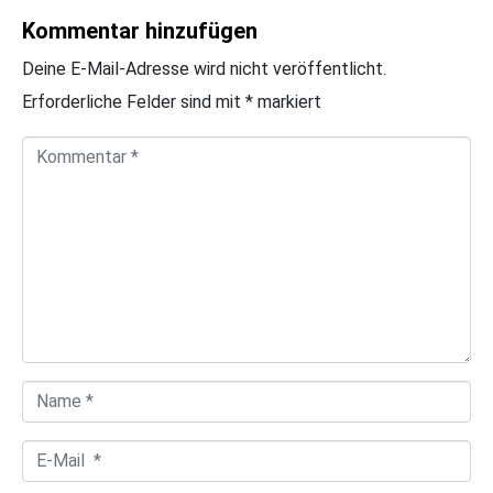
Kommentar hinzufügen
Deine E-Mail-Adresse wird nicht veröffentlicht.
Erforderliche Felder sind mit
*
markiert
K
o
m
m
e
n
t
a
N
r
a
*
E
m
-