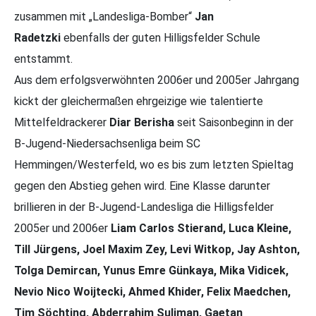
zusammen mit „Landesliga-Bomber“
Jan
Radetzki
ebenfalls der guten Hilligsfelder Schule
entstammt.
Aus dem erfolgsverwöhnten 2006er und 2005er Jahrgang
kickt der gleichermaßen ehrgeizige wie talentierte
Mittelfeldrackerer
Diar Berisha
seit Saisonbeginn in der
B-Jugend-Niedersachsenliga beim SC
Hemmingen/Westerfeld, wo es bis zum letzten Spieltag
gegen den Abstieg gehen wird. Eine Klasse darunter
brillieren in der B-Jugend-Landesliga die Hilligsfelder
2005er und 2006er
Liam Carlos Stierand, Luca Kleine,
Till Jürgens, Joel Maxim Zey, Levi Witkop, Jay Ashton,
Tolga Demircan, Yunus Emre Günkaya, Mika Vidicek,
Nevio Nico Woijtecki, Ahmed Khider, Felix Maedchen,
Tim Söchting, Abderrahim Suliman, Gaetan