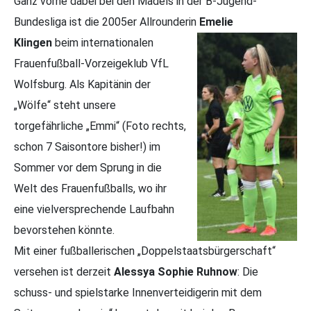
Ganz vorne dabei bei den Mädels in der B-Jugend-
Bundesliga ist die 2005er Allrounderin
Emelie
Klingen
beim
internationalen
Frauenfußball-Vorzeigeklub VfL
Wolfsburg. Als Kapitänin der
„Wölfe“ steht unsere
torgefährliche „Emmi“ (Foto rechts,
schon 7 Saisontore bisher!) im
Sommer vor dem Sprung in die
Welt des Frauenfußballs, wo ihr
eine vielversprechende Laufbahn
bevorstehen könnte.
Mit einer fußballerischen „Doppelstaatsbürgerschaft“
versehen ist derzeit
Alessya Sophie Ruhnow
: Die
schuss- und spielstarke Innenverteidigerin mit dem