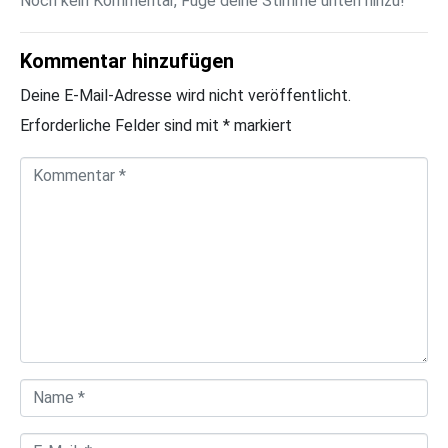
Noch kein Kommentar, Füge deine Stimme unten hinzu!
Kommentar hinzufügen
Deine E-Mail-Adresse wird nicht veröffentlicht.
Erforderliche Felder sind mit
*
markiert
K
o
m
m
e
n
t
a
N
r
a
*
E