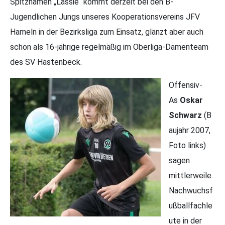
Spitznamen „Lassie“ kommt derzeit bei den B-
Jugendlichen Jungs unseres Kooperationsvereins JFV
Hameln in der Bezirksliga zum Einsatz, glänzt aber auch
schon als 16-jährige regelmäßig im Oberliga-Damenteam
des SV Hastenbeck.
Offensiv-
As
Oskar
Schwarz
(B
aujahr 2007,
Foto links)
sagen
mittlerweile
Nachwuchsf
ußballfachle
ute in der