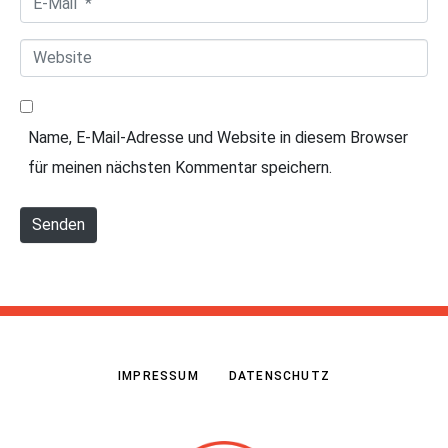
m
-
e
W
M
*
e
a
b
i
Name, E-Mail-Adresse und Website in diesem Browser
s
l
für meinen nächsten Kommentar speichern.
i
*
t
Senden
e
IMPRESSUM
DATENSCHUTZ