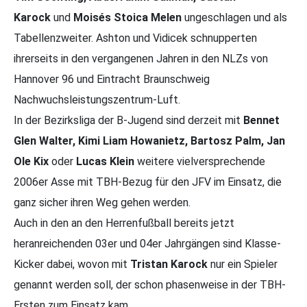
Karock
und
Moisés Stoica Melen
ungeschlagen und als
Tabellenzweiter. Ashton und Vidicek schnupperten
ihrerseits in den vergangenen Jahren in den NLZs von
Hannover 96 und Eintracht Braunschweig
Nachwuchsleistungszentrum-Luft.
In der Bezirksliga der B-Jugend sind derzeit mit
Bennet
Glen Walter, Kimi Liam Howanietz, Bartosz Palm, Jan
Ole Kix
oder
Lucas Klein
weitere vielversprechende
2006er Asse mit TBH-Bezug für den JFV im Einsatz, die
ganz sicher ihren Weg gehen werden.
Auch in den an den Herrenfußball bereits jetzt
heranreichenden 03er und 04er Jahrgängen sind Klasse-
Kicker dabei, wovon mit
Tristan Karock
nur ein Spieler
genannt werden soll, der schon phasenweise in der TBH-
Ersten zum Einsatz kam.