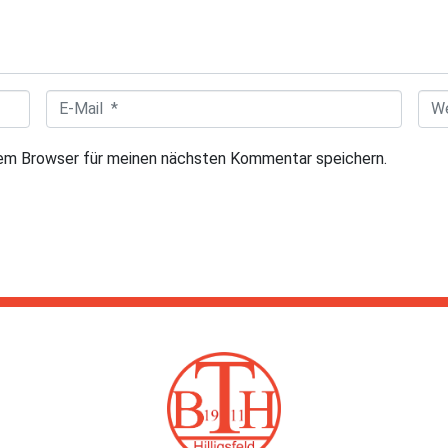
E
W
-
e
sem Browser für meinen nächsten Kommentar speichern.
M
b
a
s
i
i
l
t
*
e