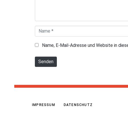
e
n
t
a
N
r
a
*
Name, E-Mail-Adresse und Website in die
m
e
Senden
*
IMPRESSUM
DATENSCHUTZ