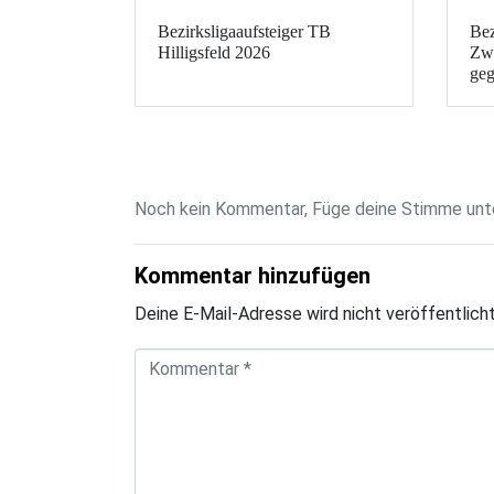
Bezirksligaaufsteiger TB
Bez
Hilligsfeld 2026
Zwe
geg
Noch kein Kommentar, Füge deine Stimme unte
Kommentar hinzufügen
Deine E-Mail-Adresse wird nicht veröffentlicht
K
o
m
m