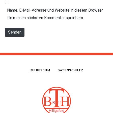
b
i
Name, E-Mail-Adresse und Website in diesem Browser
s
l
für meinen nächsten Kommentar speichern.
i
*
t
Senden
e
IMPRESSUM
DATENSCHUTZ