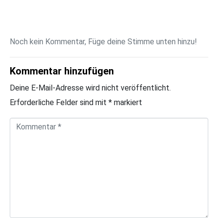
Noch kein Kommentar, Füge deine Stimme unten hinzu!
Kommentar hinzufügen
Deine E-Mail-Adresse wird nicht veröffentlicht.
Erforderliche Felder sind mit
*
markiert
K
o
m
m
e
n
t