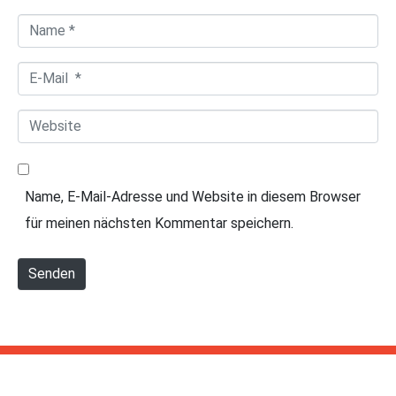
a
N
r
a
*
E
m
-
e
W
M
*
e
a
b
i
Name, E-Mail-Adresse und Website in diesem Browser
s
l
für meinen nächsten Kommentar speichern.
i
*
t
Senden
e