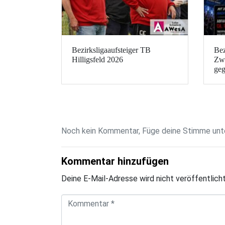
Bezirksligaaufsteiger TB
Bez
Hilligsfeld 2026
Zwe
geg
Noch kein Kommentar, Füge deine Stimme unte
Kommentar hinzufügen
Deine E-Mail-Adresse wird nicht veröffentlicht
K
o