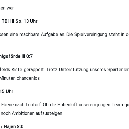
nen war
: TBH II So. 13 Uhr
sen eine machbare Aufgabe an. Die Spielvereinigung steht in d
igsförde III 0:7
igsfelds Kiste gerappelt. Trotz Unterstützung unseres Spartenl
 Minuten chancenlos
.15 Uhr
Ebene nach Lüntorf. Ob die Höhenluft unserem jungen Team gut
r noch Ambitionen aufzusteigen
 / Hajen 8:0