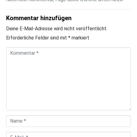
Kommentar hinzufügen
Deine E-Mail-Adresse wird nicht veröffentlicht.
Erforderliche Felder sind mit
*
markiert
K
o
m
m
e
n
t
a
N
r
a
*
E