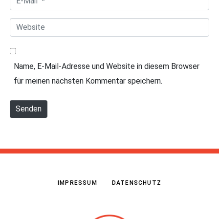
m
-
e
W
M
*
e
a
b
i
Name, E-Mail-Adresse und Website in diesem Browser
s
l
für meinen nächsten Kommentar speichern.
i
*
t
Senden
e
IMPRESSUM
DATENSCHUTZ