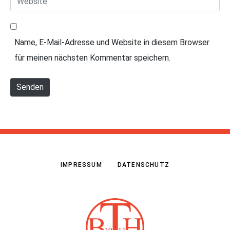
M
*
e
a
b
i
Name, E-Mail-Adresse und Website in diesem Browser
s
l
für meinen nächsten Kommentar speichern.
i
*
t
Senden
e
IMPRESSUM
DATENSCHUTZ