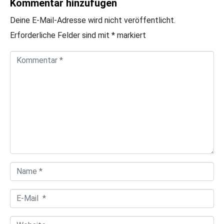
Kommentar hinzufügen
Deine E-Mail-Adresse wird nicht veröffentlicht.
Erforderliche Felder sind mit
*
markiert
K
o
m
m
e
n
t
a
N
r
a
*
E
m
-
e
W