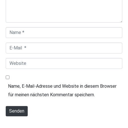
e
n
t
a
N
r
a
*
E
m
-
e
W
M
*
e
a
b
i
Name, E-Mail-Adresse und Website in diesem Browser
s
l
für meinen nächsten Kommentar speichern.
i
*
t
Senden
e