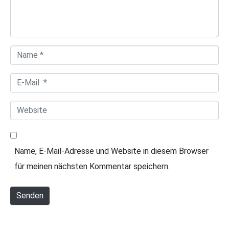
e
n
t
a
N
r
a
*
E
m
-
e
W
M
*
e
a
b
i
Name, E-Mail-Adresse und Website in diesem Browser
s
l
für meinen nächsten Kommentar speichern.
i
*
t
Senden
e