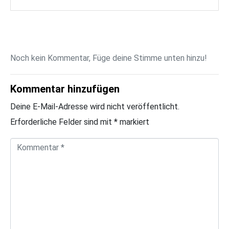
Noch kein Kommentar, Füge deine Stimme unten hinzu!
Kommentar hinzufügen
Deine E-Mail-Adresse wird nicht veröffentlicht.
Erforderliche Felder sind mit
*
markiert
K
o
m
m
e
n