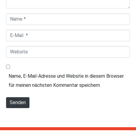
t
a
N
r
a
*
E
m
-
e
W
M
*
e
a
b
i
Name, E-Mail-Adresse und Website in diesem Browser
s
l
für meinen nächsten Kommentar speichern.
i
*
t
Senden
e