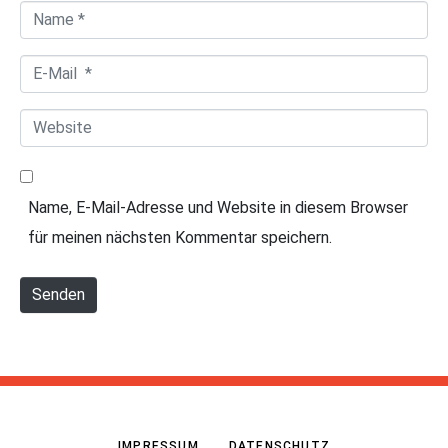
a
N
r
a
*
E
m
-
e
W
M
*
e
a
b
i
Name, E-Mail-Adresse und Website in diesem Browser
s
l
für meinen nächsten Kommentar speichern.
i
*
t
Senden
e
IMPRESSUM
DATENSCHUTZ