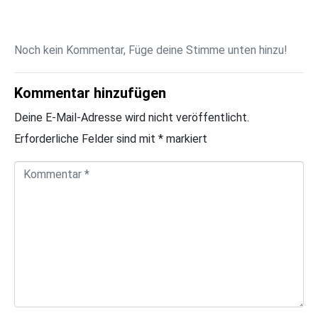
Noch kein Kommentar, Füge deine Stimme unten hinzu!
Kommentar hinzufügen
Deine E-Mail-Adresse wird nicht veröffentlicht.
Erforderliche Felder sind mit
*
markiert
K
o
m
m
e
n
t