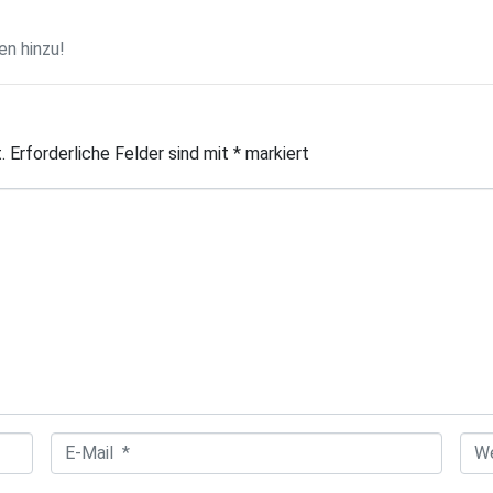
n hinzu!
.
Erforderliche Felder sind mit
*
markiert
E
W
-
e