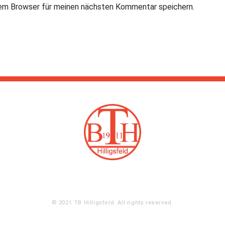
sem Browser für meinen nächsten Kommentar speichern.
M
b
a
s
i
i
l
t
*
e
© 2021 TB Hilligsfeld. All rights reserved.