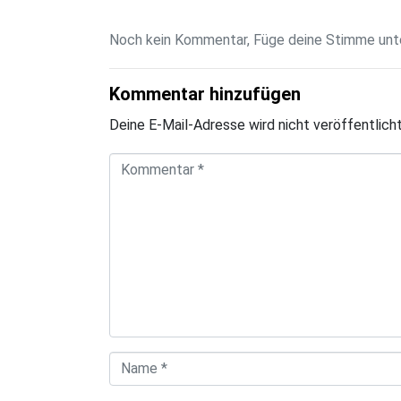
Noch kein Kommentar, Füge deine Stimme unte
Kommentar hinzufügen
Deine E-Mail-Adresse wird nicht veröffentlicht
K
o
m
m
e
n
t
a
N
r
a