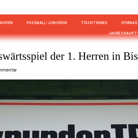
IOREN
FUSSBALL-JUNIOREN
TISCHTENNIS
GYMNAS
JAHRESHAUPT
ärtsspiel der 1. Herren in Bi
ommentar