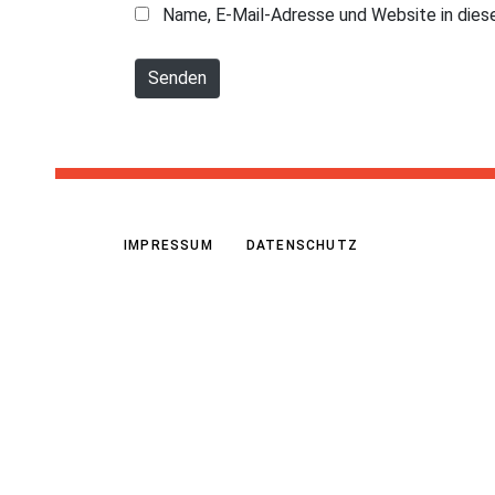
*
Name, E-Mail-Adresse und Website in die
m
e
Senden
*
IMPRESSUM
DATENSCHUTZ