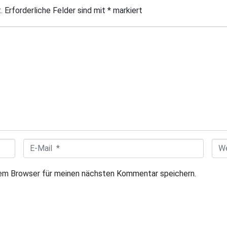
.
Erforderliche Felder sind mit
*
markiert
E
W
-
e
sem Browser für meinen nächsten Kommentar speichern.
M
b
a
s
i
i
l
t