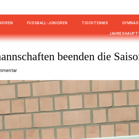
IOREN
FUSSBALL-JUNIOREN
TISCHTENNIS
GYMNAS
JAHRESHAUPT
annschaften beenden die Saiso
ommentar