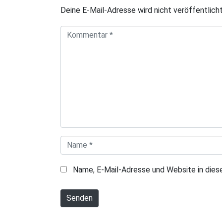
Deine E-Mail-Adresse wird nicht veröffentlicht
K
o
m
m
e
n
t
a
N
r
a
*
Name, E-Mail-Adresse und Website in die
m
e
Senden
*