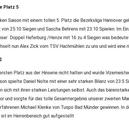
kte Platz 5
ken Saison mit einem tollen 5. Platz die Bezirksliga Hannover ge
 von 25:10 Siegen und Sascha Behrens mit 23:10 Spielen. Im Einz
unser Doppel Haferburg /Henze mit 16 zu 4 Siegen was bedeutet,
hselt nun Alex Zick vom TSV Hachmühlen zu uns und wird eine r
2
sten Platz aus der Hinserie nicht halten und wurde Vizemeister.
aison spielte Daniel Nolte mit einer sehr starken Bilanz von 23:5
fen sich mit ihren starken Leistungen selbst. Auch das bärensta
vor und sorgte für das tolle Gesamtergebnis unserer zweiten Ma
rfahrenen Michael Klenke von Tuspo Bad Münder gewinnen. In d
ist im Herrenbereich gut aufgestellt