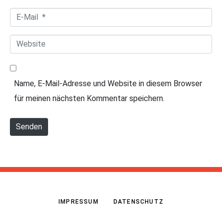
a
*
E
m
-
e
W
M
*
e
a
b
i
Name, E-Mail-Adresse und Website in diesem Browser
s
l
für meinen nächsten Kommentar speichern.
i
*
t
Senden
e
IMPRESSUM
DATENSCHUTZ