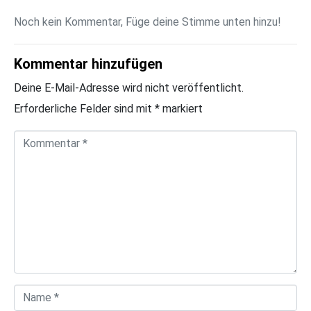
Noch kein Kommentar, Füge deine Stimme unten hinzu!
Kommentar hinzufügen
Deine E-Mail-Adresse wird nicht veröffentlicht.
Erforderliche Felder sind mit
*
markiert
K
o
m
m
e
n
t
a
N
r