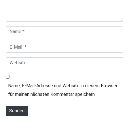
e
n
t
a
N
r
a
*
E
m
-
e
W
M
*
e
a
b
i
Name, E-Mail-Adresse und Website in diesem Browser
s
l
für meinen nächsten Kommentar speichern.
i
*
t
Senden
e