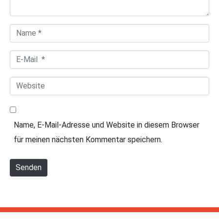
t
a
N
r
a
*
E
m
-
e
W
M
*
e
a
b
i
Name, E-Mail-Adresse und Website in diesem Browser
s
l
für meinen nächsten Kommentar speichern.
i
*
t
Senden
e