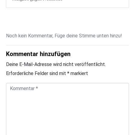
Noch kein Kommentar, Füge deine Stimme unten hinzu!
Kommentar hinzufügen
Deine E-Mail-Adresse wird nicht veröffentlicht.
Erforderliche Felder sind mit
*
markiert
K
o
m
m
e
n