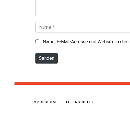
n
t
a
N
r
a
*
Name, E-Mail-Adresse und Website in die
m
e
Senden
*
IMPRESSUM
DATENSCHUTZ