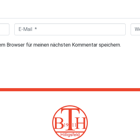
E
W
-
e
sem Browser für meinen nächsten Kommentar speichern.
M
b
a
s
i
i
l
t
*
e