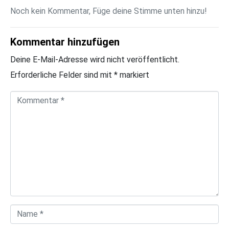
Noch kein Kommentar, Füge deine Stimme unten hinzu!
Kommentar hinzufügen
Deine E-Mail-Adresse wird nicht veröffentlicht.
Erforderliche Felder sind mit
*
markiert
K
o
m
m
e
n
t
a
N
r
a