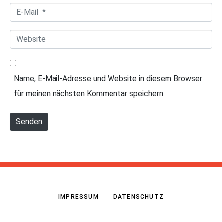
*
E
m
-
e
W
M
*
e
a
b
i
Name, E-Mail-Adresse und Website in diesem Browser
s
l
für meinen nächsten Kommentar speichern.
i
*
t
Senden
e
IMPRESSUM
DATENSCHUTZ