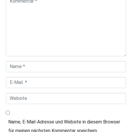
o
m
m
e
n
t
a
N
r
a
*
E
m
-
e
W
M
*
e
a
b
i
Name, E-Mail-Adresse und Website in diesem Browser
s
l
für meinen nächsten Kommentar speichern.