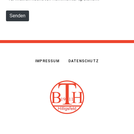
i
*
t
Senden
e
IMPRESSUM
DATENSCHUTZ