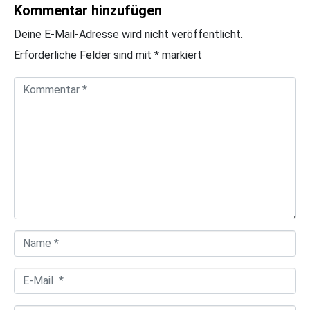
Kommentar hinzufügen
Deine E-Mail-Adresse wird nicht veröffentlicht.
Erforderliche Felder sind mit
*
markiert
K
o
m
m
e
n
t
a
N
r
a
*
E
m
-
e