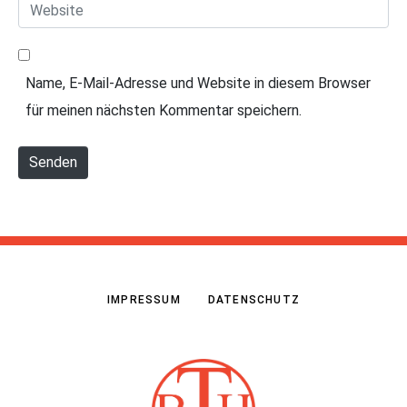
W
M
*
e
a
b
i
Name, E-Mail-Adresse und Website in diesem Browser
s
l
für meinen nächsten Kommentar speichern.
i
*
t
Senden
e
IMPRESSUM
DATENSCHUTZ