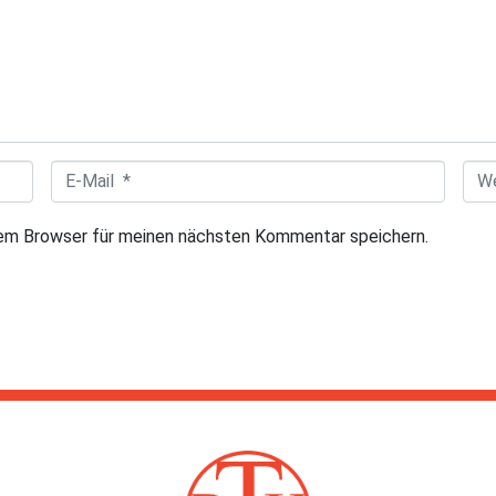
E
W
-
e
sem Browser für meinen nächsten Kommentar speichern.
M
b
a
s
i
i
l
t
*
e