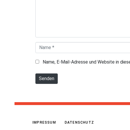
m
e
n
t
a
N
r
a
*
Name, E-Mail-Adresse und Website in die
m
e
Senden
*
IMPRESSUM
DATENSCHUTZ