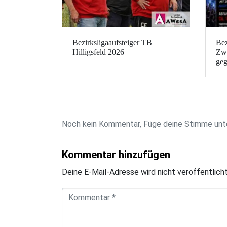
Bezirksligaaufsteiger TB
Bez
Hilligsfeld 2026
Zwe
geg
Noch kein Kommentar, Füge deine Stimme unte
Kommentar hinzufügen
Deine E-Mail-Adresse wird nicht veröffentlicht
K
o
m